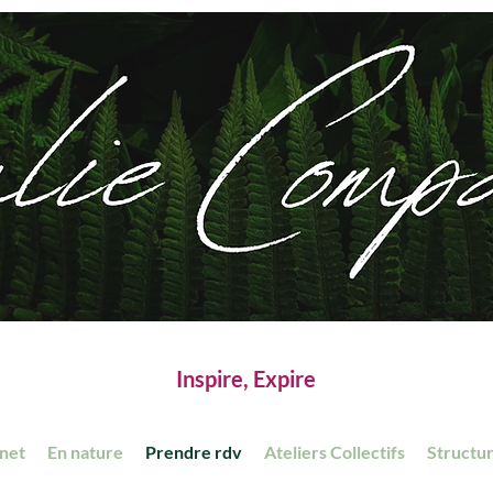
Inspire, Expire
inet
En nature
Prendre rdv
Ateliers Collectifs
Structu