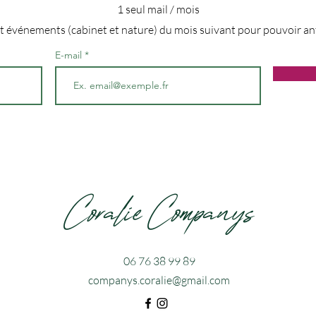
1 seul mail / mois
et événements (cabinet et nature) du mois suivant pour pouvoir ant
E-mail
Coralie Companys
06 76 38 99 89
companys.corali
e@gmail.com