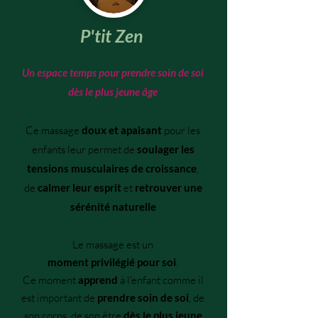
P'tit Zen
Un espace temps pour prendre soin de soi
dès le plus jeune âge
Ce massage
doux et apaisant
pour les
enfants leur permet de
soulager les
tensions musculaires de croissance
,
de
calmer leur esprit
et
retrouver une
sérénité naturelle
Le massage est un
moment privilégié
pour soi
.
Ce moment
apprend
à l'enfant comme il
est important de
prendre soin de soi
, de
son corps, de son être
dès le plus jeune