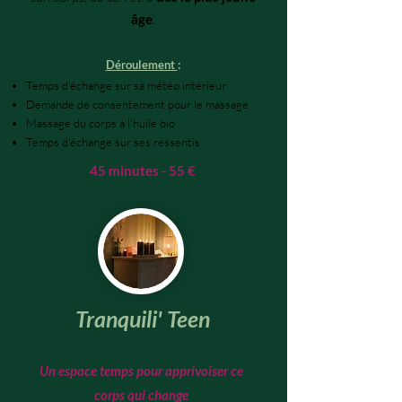
âge
.
Déroulement
:
Temps d'échange sur sa météo intérieur
Demande de consentement pour le massage
Massage du corps à l'huile bio
Temps d'échange
sur ses ressentis
45 minutes - 55 €
Tranquili' Teen
Un espace temps pour apprivoiser ce
corps qui change