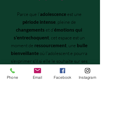
Parce que l’
adolescence
est une
période intense
, pleine de
changements
et d’
émotions qui
s'entrechoquent
, cet espace est un
moment de
ressourcement
, une
bulle
bienveillante
où l'adolescent.e pourra
s'exprimer s'il.si elle le souhaite sur ses
difficultés et ses questionnements.
Phone
Email
Facebook
Instagram
Le massage est également un
moment privilégié
pour soi
.
Ce moment
apprend
à l'adolescent.e
comme il est important de
prendre soin
de soi
, de son corps et de son être. Il.elle
y découvre aussi le
consentement
et
tout ce qui en découle.