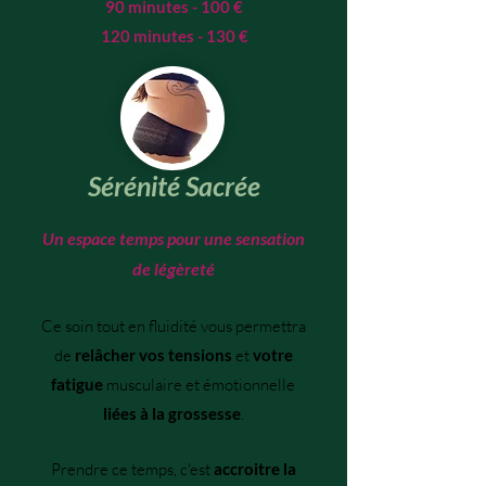
90 minutes - 100 €
120 minutes - 130 €
Sérénité Sacrée
Un espace temps pour une sensation
de légèreté
Ce soin tout en fluidité vous permettra
de
relâcher vos tensions
et
votre
fatigue
musculaire et émotionnelle
liées à la grossesse
.
Prendre ce temps, c'est
accroitre la