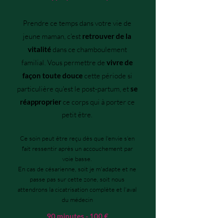
Prendre ce temps dans votre vie de
jeune maman, c'est
retrouver de la
vitalité
dans ce chamboulement
familial. Vous permettre de
vivre de
façon toute douce
cette période si
particulière qu'est le post-partum, et
se
réapproprier
ce corps qui à porter ce
petit être.
Ce soin peut être reçu dès que l'envie s'en
fait ressentir après un accouchement par
voie basse.
En cas de césarienne, soit je m'adapte et ne
passe pas sur cette zone, soit nous
attendrons la cicatrisation complète et l'aval
du médecin
90 minutes - 100 €