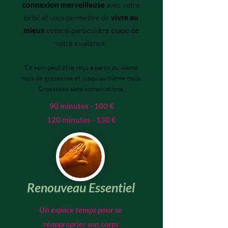
connexion merveilleuse
avec votre
bébé et vous permettre de
vivre au
mieux
cette si particulière étape de
votre existence.
Ce soin peut être reçu à partir du 4ième
mois de grossesse et jusqu'au 8ième mois.
Grossesse sans complications.
90 minutes - 100 €
120 minutes - 130 €
Renouveau Essentiel
Un espace temps pour se
réapproprier son corps