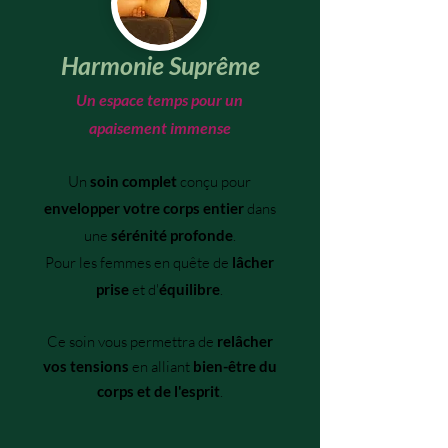
Harmonie Suprême
Un espace temps pour un
apaisement immense
Un
soin complet
conçu pour
envelopper votre corps entier
dans
une
sérénité profonde
.
Pour les femmes en quête de
lâcher
prise
et d'
équilibre
.
​Ce soin vous permettra de
relâcher
vos tensions
en alliant
bien-être du
corps et de l'esprit
.​