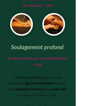
120 minutes - 130 €
Soulagement profond
Un espace temps pour une décontraction
ciblée
Ce massage s'adresse à ceux qui
souhaitent
agir en profondeur
et avoir
une
relaxation intense
des
zones clés
du haut ou du bas du corps.