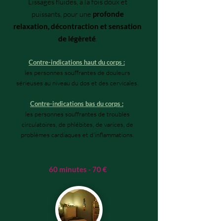
Lissages fluides, à la fois doux et
puissants, pour une
profonde
relaxation, décontraction et sensation
de légèreté
.
Contre-indications haut du corps :
les personnes souffrantes de douleurs
sérieuses au niveau du dos et des cervicales.
Contre-indications bas du corps :
les personnes souffrantes de troubles
circulatoires, de phlébites, de varices, de
problèmes cardiaques et d'inflammations.
60 minutes - 70 €