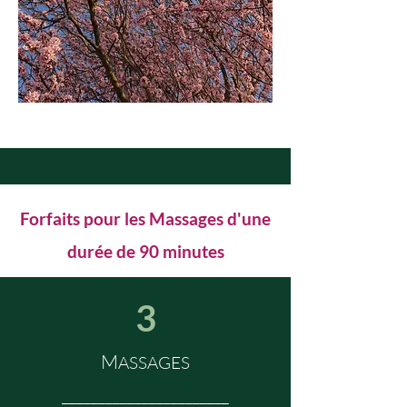
Forfaits pour les Massages d'une
durée de 90 minutes
3
M
ASSAGES
_______________________