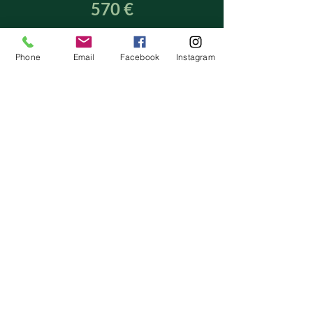
570 €
au lieu de 630
€
Phone
Email
Facebook
Instagram
Carte Cadeau
Prendre rdv
N
ewsletter
Abonnez-vous !
Ne manquez rien ! L'information vient à vous !
1 seul mail / mois
avec les offres et événements (cabinet et
nature) du mois suivant pour pouvoir anticiper
les dates.
Prénom & Nom