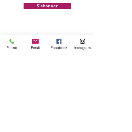
S'abonner
Phone
Email
Facebook
Instagram
Coralie Companys
06 76 38 99 89
companys.corali
e@gmail.com
S
ecteur S
undgau
:
Hirsingue
- Waldighoffen -
Ferrette - Wolschwiller - Altkirch - Bettendorf
- Durmenach - Sondersdorf - Oberlarg - Winkel
Entreprise Individuelle
N° SIRET :
75253702700027